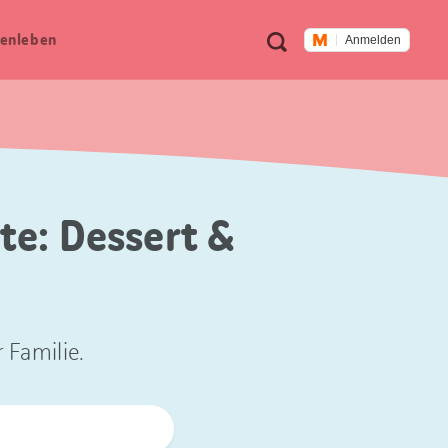
Meta
Suche
en­leben
Anmelden
Navigation
te: Dessert &
 Familie.