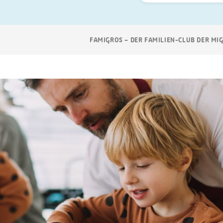
Suchen
Breadcrumb
FAMIGROS – DER FAMILIEN-CLUB DER MI
Navigation