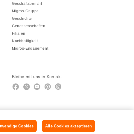
Geschäftsbericht
Migros-Gruppe
Geschichte
Genossenschaften
Filialen
Nachhaltigkeit
Migros-Engagement
Bleibe mit uns in Kontakt
Facebook
https://twitter.com/migros
https://www.youtube.com/user/Mig
Pinterest
Instagram
twendige Cookies
Alle Cookies akzeptieren
DE
FR
IT