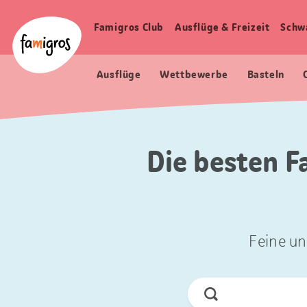
Sprungmarken
Header
Home Famigros.ch
Navigation
Logo
Famigros Club
Ausflüge & Freizeit
Schw
Haupt
Navigation
Ausflüge
Wettbewerbe
Basteln
Die besten F
Feine un
Jetzt