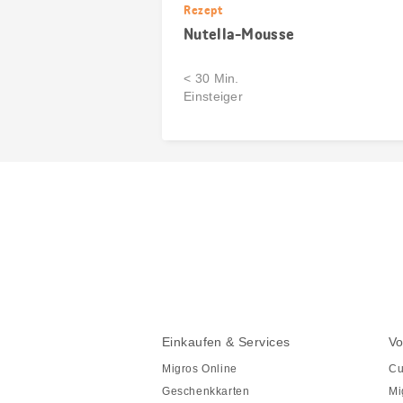
Rezept
Nutella-Mousse
< 30 Min.
Einsteiger
Diese
Seite
teilen
Fusszeile
Fusszeile
Einkaufen & Services
Vo
Navigation
Migros Online
Cu
Geschenkkarten
Mi