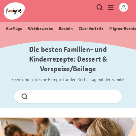
Sprungmarken
Header
Home Famigros.ch
Logo
Meta
Menu
Suche
Navigation
Navigation
öffnen
Ausflüge
Wettbewerbe
Basteln
Club-Vorteile
Migros-Event
Die besten Familien- und
Kinderrezepte: Dessert &
Vorspeise/Beilage
Feine und hilfreiche Rezepte für den Kochalltag mit der Familie.
Jetzt
Suchen