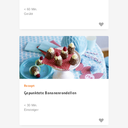
< 60 Min.
Geübt
Rezept
Gepunktete Bananenrondellen
< 30 Min.
Einsteiger