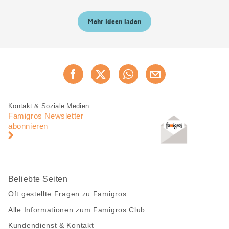
Mehr Ideen laden
Diese
Jetzt weiterempfehlen
Seite
teilen
Fusszeile
Fusszeile
Kontakt & Soziale Medien
Navigation
Famigros Newsletter
abonnieren
Beliebte Seiten
Oft gestellte Fragen zu Famigros
Alle Informationen zum Famigros Club
Kundendienst & Kontakt