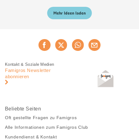
Mehr Ideen laden
Diese
Jetzt weiterempfehlen
Seite
teilen
Fusszeile
Fusszeile
Kontakt & Soziale Medien
Navigation
Famigros Newsletter
abonnieren
Beliebte Seiten
Oft gestellte Fragen zu Famigros
Alle Informationen zum Famigros Club
Kundendienst & Kontakt