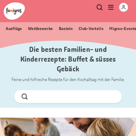
Sprungmarken
Header
Home Famigros.ch
Logo
Meta
Menu
Suche
Navigation
Navigation
öffnen
Ausflüge
Wettbewerbe
Basteln
Club-Vorteile
Migros-Event
Die besten Familien- und
Kinderrezepte: Buffet & süsses
Gebäck
Feine und hilfreiche Rezepte für den Kochalltag mit der Familie.
Jetzt
Suchen