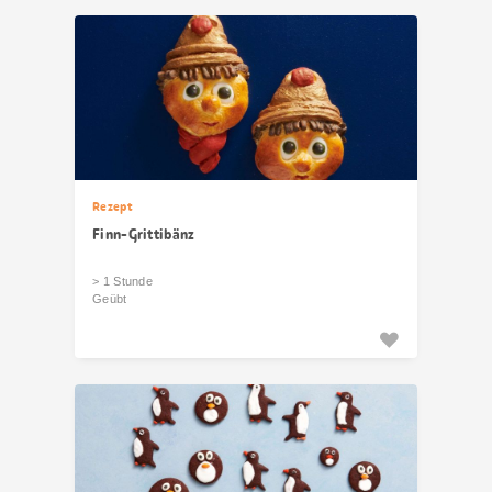
Rezept
Finn-Grittibänz
> 1 Stunde
Geübt