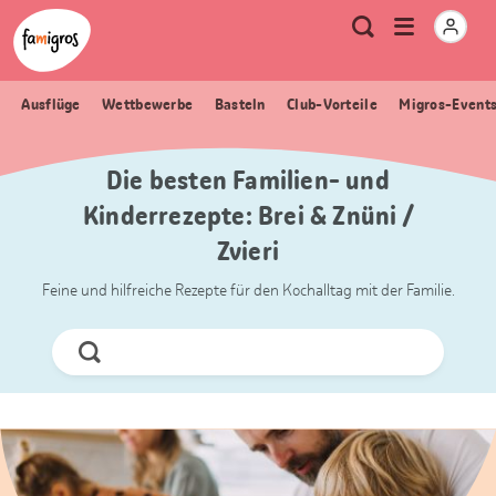
Sprungmarken
Header
Home Famigros.ch
Logo
Meta
Menu
Suche
Navigation
Navigation
öffnen
Ausflüge
Wettbewerbe
Basteln
Club-Vorteile
Migros-Event
Die besten Familien- und
Kinderrezepte: Brei & Znüni /
Zvieri
Feine und hilfreiche Rezepte für den Kochalltag mit der Familie.
Jetzt
Suchen