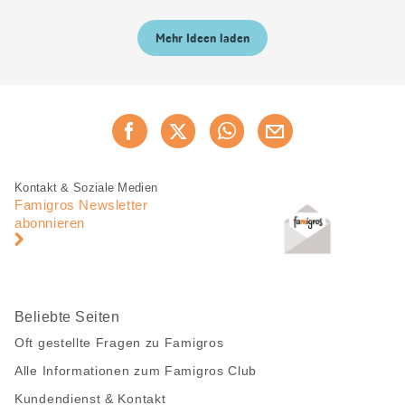
Mehr Ideen laden
Diese
Jetzt weiterempfehlen
Seite
teilen
Fusszeile
Fusszeile
Kontakt & Soziale Medien
Navigation
Famigros Newsletter
abonnieren
Beliebte Seiten
Oft gestellte Fragen zu Famigros
Alle Informationen zum Famigros Club
Kundendienst & Kontakt