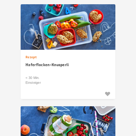
Rezept
Haferflocken-Knusperli
< 30 Min.
Einsteiger