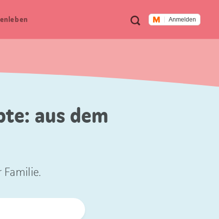
Meta
Suche
en­leben
Anmelden
Navigation
pte: aus dem
 Familie.