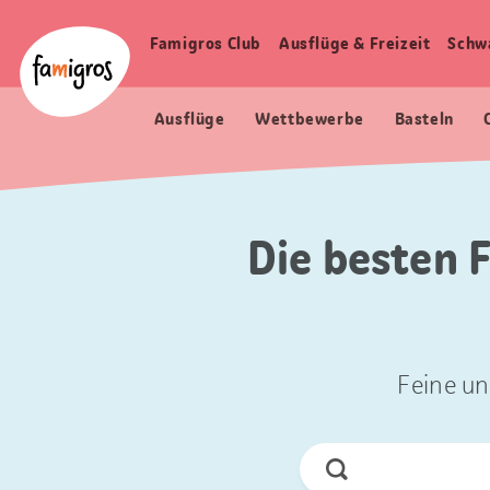
Sprungmarken
Header
Home Famigros.ch
Navigation
Logo
Famigros Club
Ausflüge & Freizeit
Schw
Haupt
Navigation
Ausflüge
Wettbewerbe
Basteln
Die besten 
Feine un
Jetzt