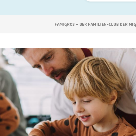
Suchen
Breadcrumb
FAMIGROS – DER FAMILIEN-CLUB DER MI
Navigation