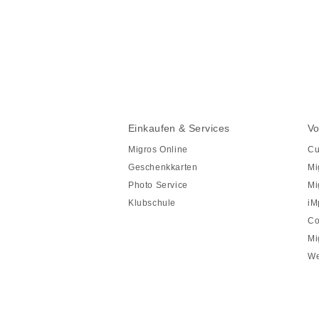
Diese
Seite
teilen
Fusszeile
Fusszeile
Einkaufen & Services
Vo
Navigation
Migros Online
Cu
Geschenkkarten
Mi
Photo Service
Mi
Klubschule
iM
Co
Mi
We