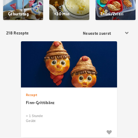
Geburtstag
<30 Min
Znüni/Zvieri
Resultat
218
Rezepte
Sortierung
Rezept
Finn-Grittibänz
> 1 Stunde
Geübt