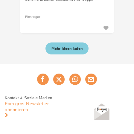
Einsteiger
Mehr Ideen laden
Diese
Jetzt weiterempfehlen
Seite
teilen
Fusszeile
Fusszeile
Kontakt & Soziale Medien
Navigation
Famigros Newsletter
abonnieren