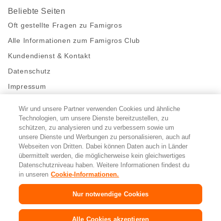
Beliebte Seiten
Oft gestellte Fragen zu Famigros
Alle Informationen zum Famigros Club
Kundendienst & Kontakt
Datenschutz
Impressum
Wir und unsere Partner verwenden Cookies und ähnliche
Bleibe mit uns in Kontakt
Technologien, um unsere Dienste bereitzustellen, zu
Facebook
schützen, zu analysieren und zu verbessern sowie um
https://twitter.com/migros
https://www.youtube.com/user/Migr
Pinterest
Instagram
unsere Dienste und Werbungen zu personalisieren, auch auf
Webseiten von Dritten. Dabei können Daten auch in Länder
übermittelt werden, die möglicherweise kein gleichwertiges
Cookie-Einstellungen
Datenschutzniveau haben. Weitere Informationen findest du
in unseren
Cookie-Informationen.
DE
FR
IT
Nur notwendige Cookies
© 2026 Migros-Genossenschafts-Bund
Alle Cookies akzeptieren