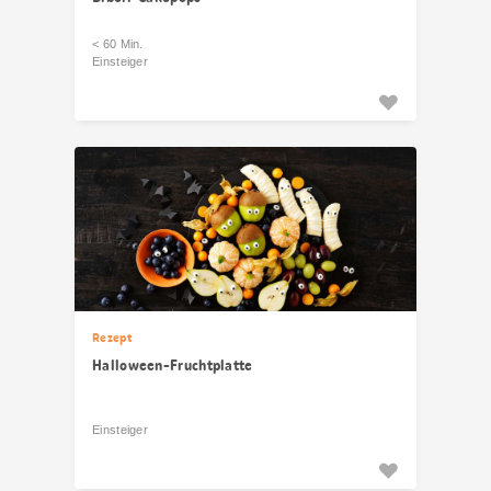
< 60 Min.
Einsteiger
Rezept
Halloween-Fruchtplatte
Einsteiger