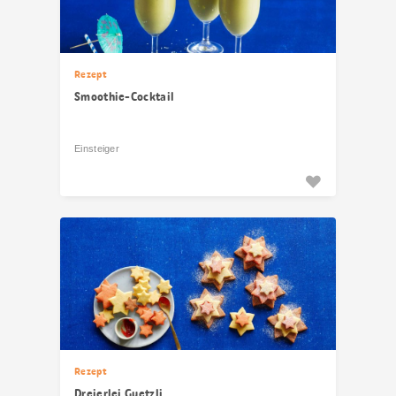
Rezept
Smoothie-Cocktail
Einsteiger
Rezept
Dreierlei Guetzli