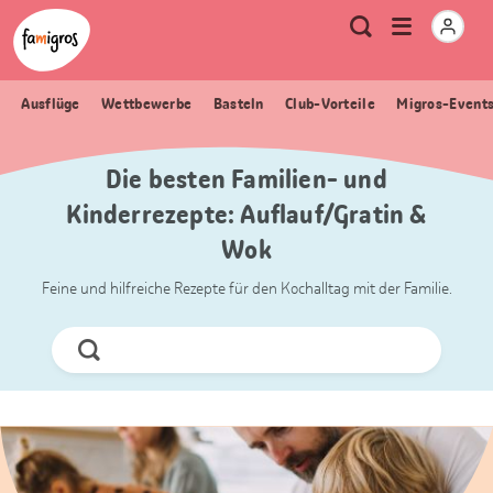
Sprungmarken
Header
Home Famigros.ch
Logo
Meta
Menu
Suche
Navigation
Navigation
öffnen
Ausflüge
Wettbewerbe
Basteln
Club-Vorteile
Migros-Event
Die besten Familien- und
Kinderrezepte: Auflauf/Gratin &
Wok
Feine und hilfreiche Rezepte für den Kochalltag mit der Familie.
Jetzt
Suchen