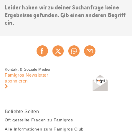
Leider haben wir zu deiner Suchanfrage keine
Ergebnisse gefunden. Gib einen anderen Begriff
ein.
Diese
Jetzt weiterempfehlen
Seite
teilen
Fusszeile
Fusszeile
Kontakt & Soziale Medien
Navigation
Famigros Newsletter
abonnieren
Beliebte Seiten
Oft gestellte Fragen zu Famigros
Alle Informationen zum Famigros Club