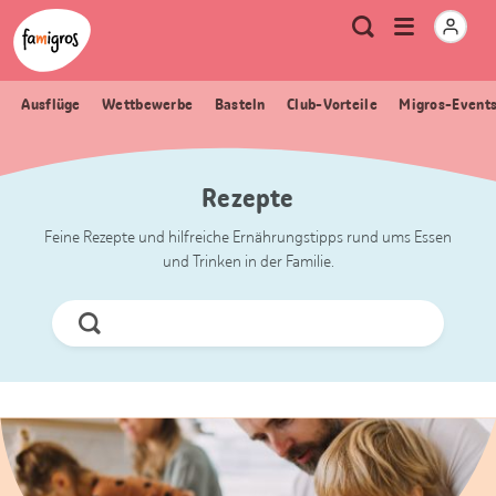
Sprungmarken
Header
Home Famigros.ch
Logo
Meta
Menu
Suche
Navigation
Navigation
öffnen
Ausflüge
Wettbewerbe
Basteln
Club-Vorteile
Migros-Event
Rezepte
Feine Rezepte und hilfreiche Ernährungstipps rund ums Essen
und Trinken in der Familie.
Jetzt
Suchen