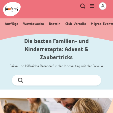
Sprungmarken
Header
Home Famigros.ch
Logo
Meta
Menu
Suche
Navigation
Navigation
öffnen
Ausflüge
Wettbewerbe
Basteln
Club-Vorteile
Migros-Event
Die besten Familien- und
Kinderrezepte: Advent &
Zaubertricks
Feine und hilfreiche Rezepte für den Kochalltag mit der Familie.
Jetzt
Suchen