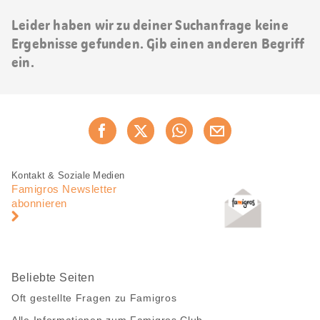
Leider haben wir zu deiner Suchanfrage keine
Ergebnisse gefunden. Gib einen anderen Begriff
ein.
Diese
Jetzt weiterempfehlen
Seite
teilen
Fusszeile
Fusszeile
Kontakt & Soziale Medien
Navigation
Famigros Newsletter
abonnieren
Beliebte Seiten
Oft gestellte Fragen zu Famigros