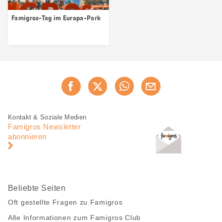
Famigros-Tag im Europa-Park
Diese
Jetzt weiterempfehlen
Seite
teilen
Fusszeile
Fusszeile
Kontakt & Soziale Medien
Navigation
Famigros Newsletter
abonnieren
Beliebte Seiten
Oft gestellte Fragen zu Famigros
Alle Informationen zum Famigros Club