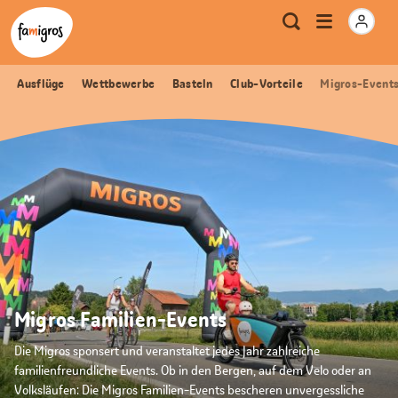
Sprungmarken
Header
Home Famigros.ch
Logo
Meta
Menu
Suche
Navigation
Navigation
öffnen
Ausflüge
Wettbewerbe
Basteln
Club-Vorteile
Migros-Event
Migros Familien-Events
Die Migros sponsert und veranstaltet jedes Jahr zahlreiche
familienfreundliche Events. Ob in den Bergen, auf dem Velo oder an
Volksläufen: Die Migros Familien-Events bescheren unvergessliche