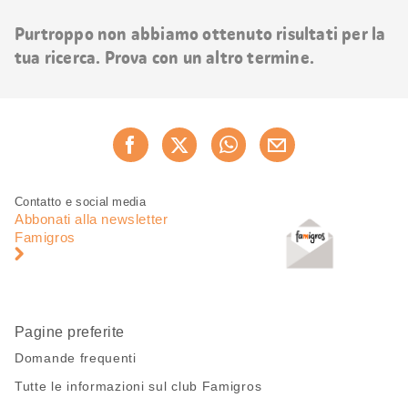
risultati
Purtroppo non abbiamo ottenuto risultati per la
tua ricerca. Prova con un altro termine.
Condividi
Consiglia ora
questa
pagina
Piè
Navigazione
Contatto e social media
di
piè
Abbonati alla newsletter
pagina
di
Famigros
pagina
Pagine preferite
Domande frequenti
Tutte le informazioni sul club Famigros