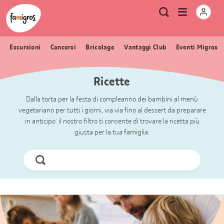
Navigazione
Header
Pagina iniziale Famigros.ch
Logo
Metanavigazione
Apri
Ricerca
segnalibri
menu
Escursioni
Concorsi
Bricolage
Vantaggi Club
Eventi Migros
Ricette
Dalla torta per la festa di compleanno dei bambini al menù
vegetariano per tutti i giorni, via via fino al dessert da preparare
in anticipo: il nostro filtro ti consente di trovare la ricetta più
giusta per la tua famiglia.
Cerca
ora