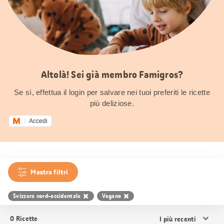
Altolà! Sei già membro Famigros?
Se sì, effettua il login per salvare nei tuoi preferiti le ricette
più deliziose.
Accedi
Mostra filtri
Svizzera nord-occidentale
Vegano
Ordina
0
Ricette
i