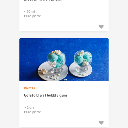
< 60 min.
Principiante
Ricetta
Gelato blu al bubble gum
> 1 ora
Principiante