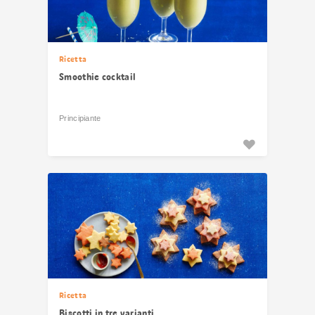
Ricetta
Smoothie cocktail
Principiante
Ricetta
Biscotti in tre varianti