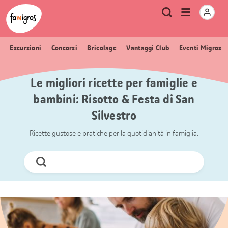
Navigazione
Header
Pagina iniziale Famigros.ch
Logo
Metanavigazione
Apri
Ricerca
segnalibri
menu
Escursioni
Concorsi
Bricolage
Vantaggi Club
Eventi Migros
Le migliori ricette per famiglie e
bambini: Risotto & Festa di San
Silvestro
Ricette gustose e pratiche per la quotidianità in famiglia.
Cerca
ora