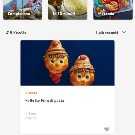
Compleanno
In 30 minuti
Merenda
Ordina
218
Ricette
i
risultati
Ricetta
Folletto Finn di pasta
> 1 ora
Pratico