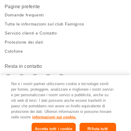
Pagine preferite
Domande frequenti
Tutte le informazioni sul club Famigros
Servizio clienti e Contatto
Protezione dei dati
Colofone
Resta in contatto
https://twitter.com/migros?
https://www.youtube.com/user/Migr
Pinterest
Instagram
utm_campaign=lead&utm_medium=referra
utm_campaign=lead&utm_medium=ref
Noi e i nostri partner utilizziamo cookie e tecnologie simili
per fornire, proteggere, analizzare e migliorare i nostri servizi
Impostazioni cookie
e per personalizzare i nostri servizi e pubblicità, anche su
siti web di terzi. I dati possono anche essere trasferiti in
paesi che potrebbero non avere un livello equivalente di
DE
FR
IT
protezione dei dati. Ulteriori informazioni si possono trovare
nelle nostre
informazioni sui cookie.
Accetta tutti i cookie
Rifiuta tutti
© 2026 Federazione delle cooperative Migros