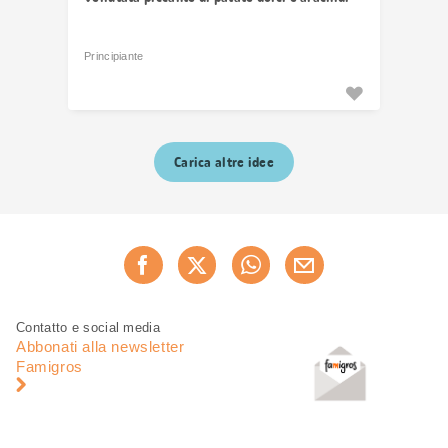
Principiante
Carica altre idee
Condividi
Consiglia ora
questa
pagina
Piè
Navigazione
Contatto e social media
di
piè
Abbonati alla newsletter
pagina
di
Famigros
pagina