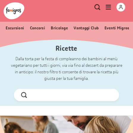
Navigazione
Header
Pagina iniziale Famigros.ch
Logo
Metanavigazione
Apri
Ricerca
segnalibri
menu
Escursioni
Concorsi
Bricolage
Vantaggi Club
Eventi Migros
Ricette
Dalla torta per la festa di compleanno dei bambini al menù
vegetariano per tutti i giorni, via via fino al dessert da preparare
in anticipo: il nostro filtro ti consente di trovare la ricetta più
giusta per la tua famiglia.
Cerca
ora