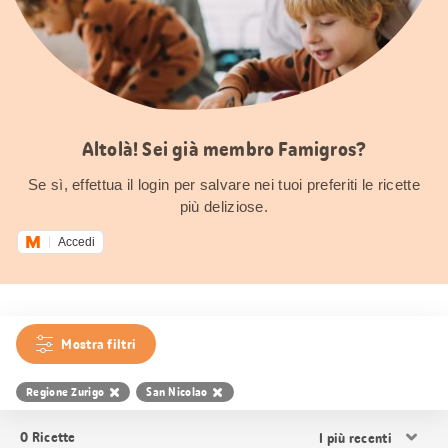
Altolà! Sei già membro Famigros?
Se sì, effettua il login per salvare nei tuoi preferiti le ricette
più deliziose.
Accedi
Mostra filtri
Regione Zurigo
San Nicolao
Ordina
0
Ricette
i