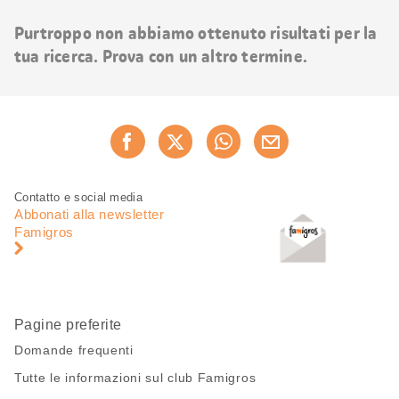
risultati
Purtroppo non abbiamo ottenuto risultati per la
tua ricerca. Prova con un altro termine.
Condividi
Consiglia ora
questa
pagina
Piè
Navigazione
Contatto e social media
di
piè
Abbonati alla newsletter
pagina
di
Famigros
pagina
Pagine preferite
Domande frequenti
Tutte le informazioni sul club Famigros