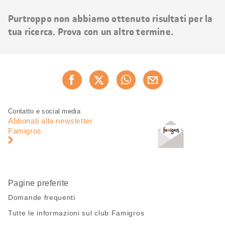
risultati
Purtroppo non abbiamo ottenuto risultati per la
tua ricerca. Prova con un altro termine.
Condividi
Consiglia ora
questa
pagina
Piè
Navigazione
Contatto e social media
di
piè
Abbonati alla newsletter
pagina
di
Famigros
pagina
Pagine preferite
Domande frequenti
Tutte le informazioni sul club Famigros