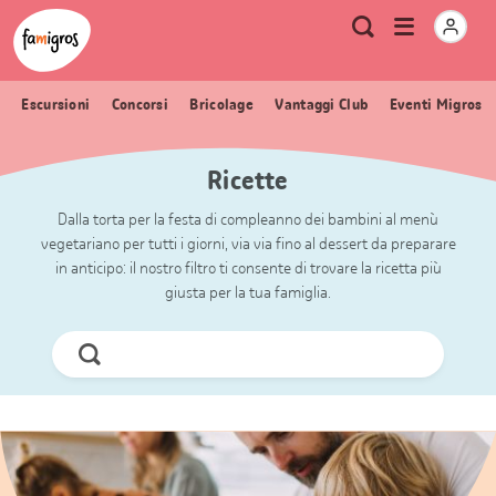
Navigazione
Header
Pagina iniziale Famigros.ch
Logo
Metanavigazione
Apri
Ricerca
segnalibri
menu
Escursioni
Concorsi
Bricolage
Vantaggi Club
Eventi Migros
Ricette
Dalla torta per la festa di compleanno dei bambini al menù
vegetariano per tutti i giorni, via via fino al dessert da preparare
in anticipo: il nostro filtro ti consente di trovare la ricetta più
giusta per la tua famiglia.
Cerca
ora