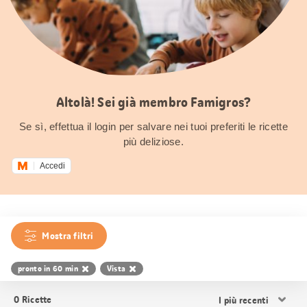
Altolà! Sei già membro Famigros?
Se sì, effettua il login per salvare nei tuoi preferiti le ricette
più deliziose.
Accedi
Mostra filtri
pronto in 60 min
Vista
Ordina
0
Ricette
i