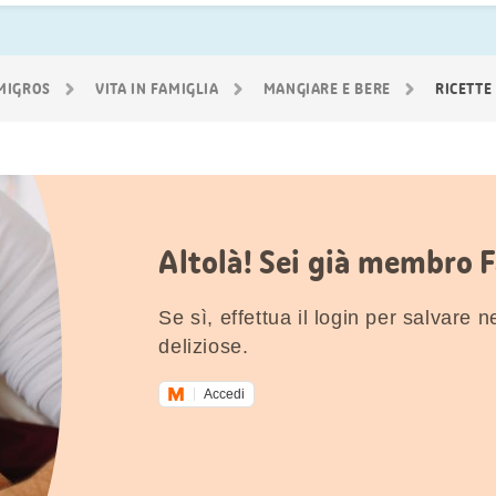
 MIGROS
VITA IN FAMIGLIA
MANGIARE E BERE
RICETTE
Altolà! Sei già membro 
Se sì, effettua il login per salvare nei
deliziose.
Accedi