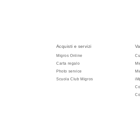
Condividi
questa
pagina
Piè
Navigazione
Acquisti e servizi
Va
di
piè
Migros Online
Cu
pagina
di
Carta regalo
Mi
pagina
Photo service
Mi
Scuola Club Migros
iM
Co
Co