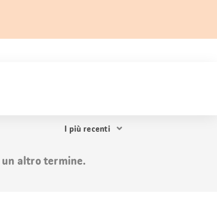
Ordina
i
risultati
 un altro termine.