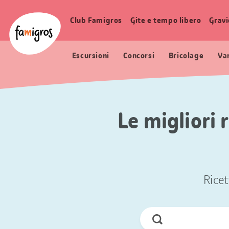
Navigazione
Header
Pagina iniziale Famigros.ch
segnalibri
Logo
Club Famigros
Gite e tempo libero
Grav
Navigazione
principale
Escursioni
Concorsi
Bricolage
Va
Le migliori 
Ricet
Cerca