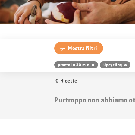
Mostra filtri
pronto in 30 min
Upcycling
0
Ricette
Purtroppo non abbiamo otte