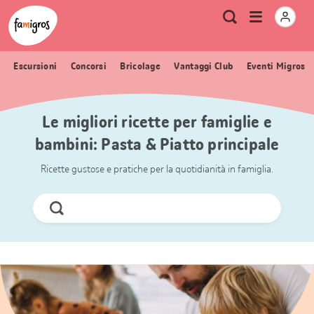
Navigazione
Header
Pagina iniziale Famigros.ch
Logo
Metanavigazione
Apri
Ricerca
segnalibri
menu
Escursioni
Concorsi
Bricolage
Vantaggi Club
Eventi Migros
Le migliori ricette per famiglie e
bambini: Pasta & Piatto principale
Ricette gustose e pratiche per la quotidianità in famiglia.
Cerca
ora