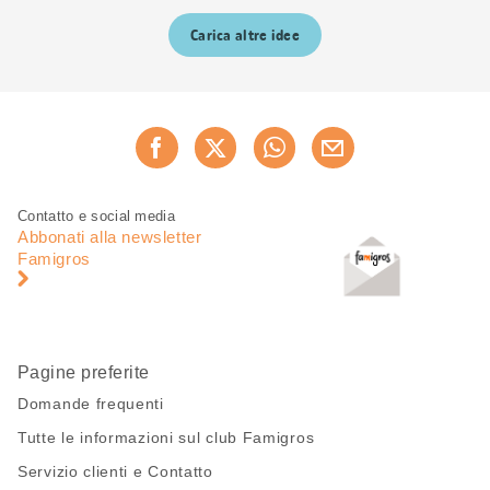
Carica altre idee
Condividi
Consiglia ora
questa
pagina
Piè
Navigazione
Contatto e social media
di
piè
Abbonati alla newsletter
pagina
di
Famigros
pagina
Pagine preferite
Domande frequenti
Tutte le informazioni sul club Famigros
Servizio clienti e Contatto