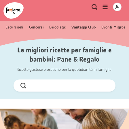
Navigazione
Header
Pagina iniziale Famigros.ch
Logo
Metanavigazione
Apri
Ricerca
segnalibri
menu
Escursioni
Concorsi
Bricolage
Vantaggi Club
Eventi Migros
Le migliori ricette per famiglie e
bambini: Pane & Regalo
Ricette gustose e pratiche per la quotidianità in famiglia.
Cerca
ora