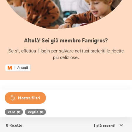
Altolà! Sei già membro Famigros?
Se sì, effettua il login per salvare nei tuoi preferiti le ricette
più deliziose.
Accedi
Mostra filtri
Pane
Regalo
Ordina
0
Ricette
i