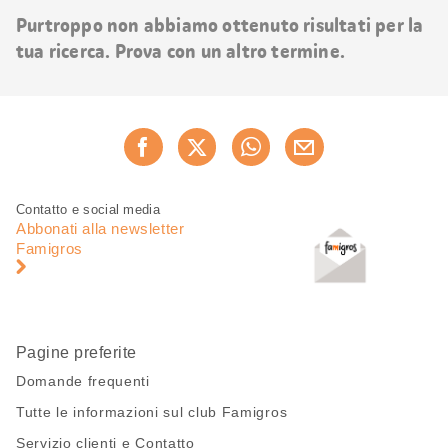
risultati
Purtroppo non abbiamo ottenuto risultati per la
tua ricerca. Prova con un altro termine.
Condividi
Consiglia ora
questa
pagina
Piè
Navigazione
Contatto e social media
di
piè
Abbonati alla newsletter
pagina
di
Famigros
pagina
Pagine preferite
Domande frequenti
Tutte le informazioni sul club Famigros
Servizio clienti e Contatto