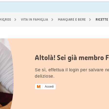
 MIGROS
VITA IN FAMIGLIA
MANGIARE E BERE
RICETTE
Altolà! Sei già membro 
Se sì, effettua il login per salvare nei
deliziose.
Accedi