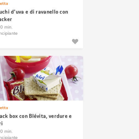
etta
uchi d'uva e di ravanello con
acker
30 min.
ncipiante
etta
ack box con Blévita, verdure e
ri
30 min.
ncipiante