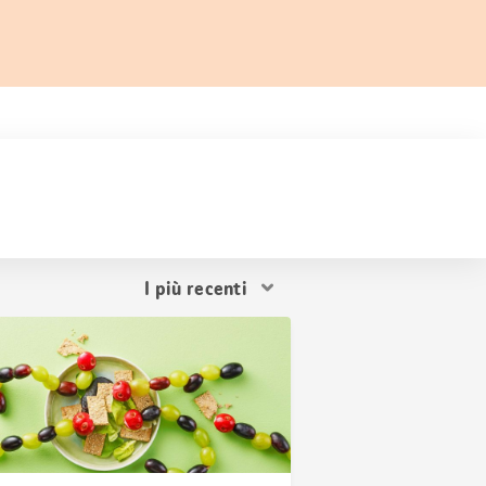
Ordina
i
risultati