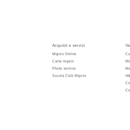
Condividi
questa
pagina
Piè
Navigazione
Acquisti e servizi
Va
di
piè
Migros Online
Cu
pagina
di
Carta regalo
Mi
pagina
Photo service
Mi
Scuola Club Migros
iM
Co
Co