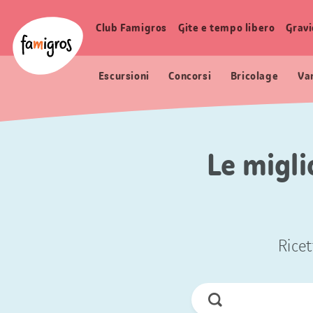
Navigazione
Header
Pagina iniziale Famigros.ch
segnalibri
Logo
Club Famigros
Gite e tempo libero
Grav
Navigazione
principale
Escursioni
Concorsi
Bricolage
Va
Le migli
Ricet
Cerca