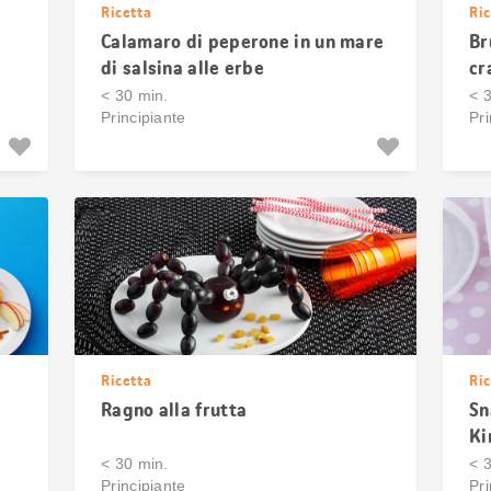
Ricetta
Ric
Calamaro di peperone in un mare
Br
di salsina alle erbe
cr
< 30 min.
< 
Principiante
Pri
Ricetta
Ric
Ragno alla frutta
Sn
Ki
< 30 min.
< 
Principiante
Pri