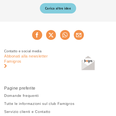
Carica altre idee
Condividi
Consiglia ora
questa
pagina
Piè
Navigazione
Contatto e social media
di
piè
Abbonati alla newsletter
pagina
di
Famigros
pagina
Pagine preferite
Domande frequenti
Tutte le informazioni sul club Famigros
Servizio clienti e Contatto