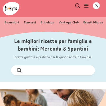
Navigazione
Header
Pagina iniziale Famigros.ch
Logo
Metanavigazione
Apri
Ricerca
segnalibri
menu
Escursioni
Concorsi
Bricolage
Vantaggi Club
Eventi Migros
Le migliori ricette per famiglie e
bambini: Merenda & Spuntini
Ricette gustose e pratiche per la quotidianità in famiglia.
Cerca
ora