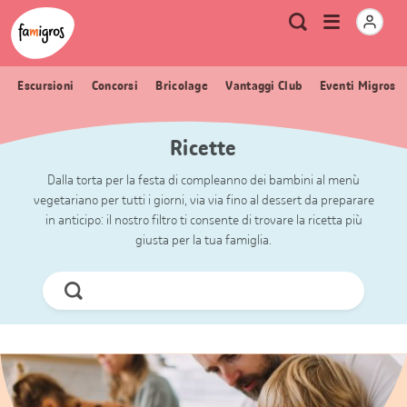
Navigazione
Header
Pagina iniziale Famigros.ch
Logo
Metanavigazione
Apri
Ricerca
segnalibri
menu
Escursioni
Concorsi
Bricolage
Vantaggi Club
Eventi Migros
Ricette
Dalla torta per la festa di compleanno dei bambini al menù
vegetariano per tutti i giorni, via via fino al dessert da preparare
in anticipo: il nostro filtro ti consente di trovare la ricetta più
giusta per la tua famiglia.
Cerca
ora