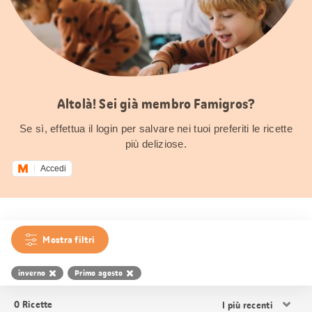
Altolà! Sei già membro Famigros?
Se sì, effettua il login per salvare nei tuoi preferiti le ricette
più deliziose.
Accedi
Mostra filtri
inverno
Primo agosto
Ordina
0
Ricette
i