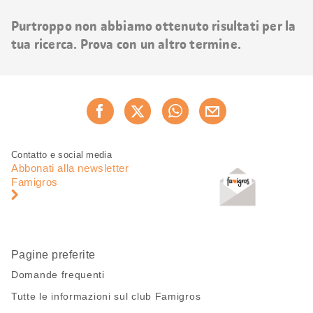
risultati
Purtroppo non abbiamo ottenuto risultati per la
tua ricerca. Prova con un altro termine.
Condividi
Consiglia ora
questa
pagina
Piè
Navigazione
Contatto e social media
di
piè
Abbonati alla newsletter
pagina
di
Famigros
pagina
Pagine preferite
Domande frequenti
Tutte le informazioni sul club Famigros