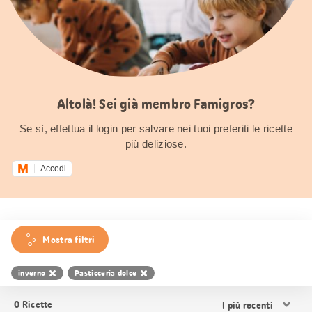
Altolà! Sei già membro Famigros?
Se sì, effettua il login per salvare nei tuoi preferiti le ricette
più deliziose.
Accedi
Mostra filtri
inverno
Pasticceria dolce
Ordina
0
Ricette
i