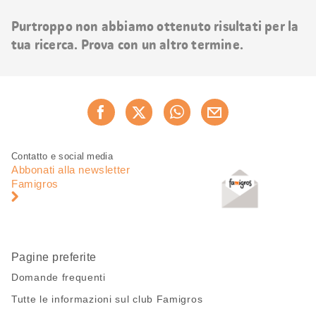
risultati
Purtroppo non abbiamo ottenuto risultati per la
tua ricerca. Prova con un altro termine.
Condividi
Consiglia ora
questa
pagina
Piè
Navigazione
Contatto e social media
di
piè
Abbonati alla newsletter
pagina
di
Famigros
pagina
Pagine preferite
Domande frequenti
Tutte le informazioni sul club Famigros