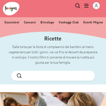
Navigazione
Header
Pagina iniziale Famigros.ch
Logo
Metanavigazione
Apri
Ricerca
segnalibri
menu
Escursioni
Concorsi
Bricolage
Vantaggi Club
Eventi Migros
Ricette
Dalla torta per la festa di compleanno dei bambini al menù
vegetariano per tutti i giorni, via via fino al dessert da preparare
in anticipo: il nostro filtro ti consente di trovare la ricetta più
giusta per la tua famiglia.
Cerca
ora