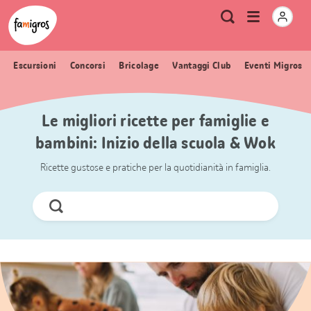
Navigazione
Header
Pagina iniziale Famigros.ch
Logo
Metanavigazione
Apri
Ricerca
segnalibri
menu
Escursioni
Concorsi
Bricolage
Vantaggi Club
Eventi Migros
Le migliori ricette per famiglie e
bambini: Inizio della scuola & Wok
Ricette gustose e pratiche per la quotidianità in famiglia.
Cerca
ora