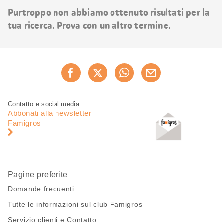
risultati
Purtroppo non abbiamo ottenuto risultati per la
tua ricerca. Prova con un altro termine.
Condividi
Consiglia ora
questa
pagina
Piè
Navigazione
Contatto e social media
di
piè
Abbonati alla newsletter
pagina
di
Famigros
pagina
Pagine preferite
Domande frequenti
Tutte le informazioni sul club Famigros
Servizio clienti e Contatto