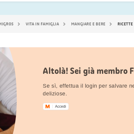
 MIGROS
VITA IN FAMIGLIA
MANGIARE E BERE
RICETTE
Altolà! Sei già membro 
Se sì, effettua il login per salvare nei
deliziose.
Accedi