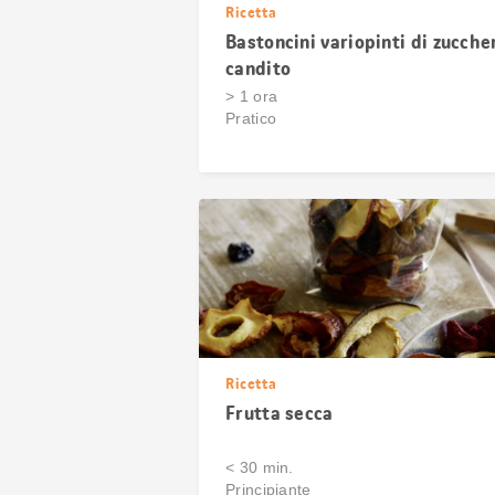
Ricetta
Bastoncini variopinti di zucche
candito
> 1 ora
Pratico
Ricetta
Frutta secca
< 30 min.
Principiante