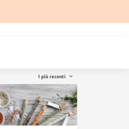
Ordina
i
risultati