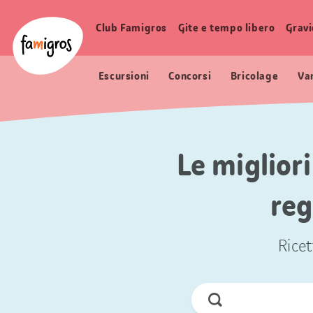
Navigazione
Header
Pagina iniziale Famigros.ch
segnalibri
Logo
Club Famigros
Gite e tempo libero
Grav
Navigazione
principale
Escursioni
Concorsi
Bricolage
Va
Le migliori
reg
Ricet
Cerca