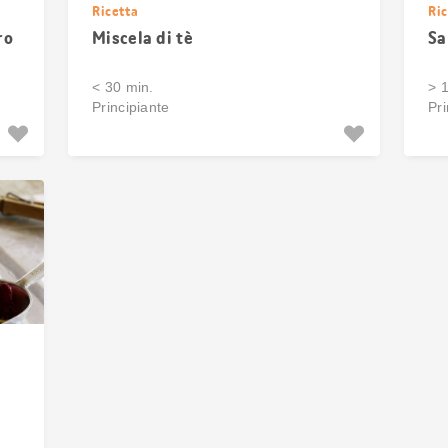
Ricetta
Ric
ro
Miscela di tè
Sa
< 30 min.
> 
Principiante
Pri