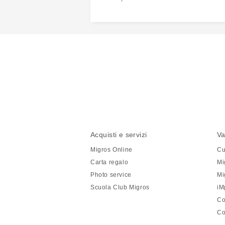
Condividi
questa
pagina
Piè
Navigazione
Acquisti e servizi
Va
di
piè
Migros Online
Cu
pagina
di
Carta regalo
Mi
pagina
Photo service
Mi
Scuola Club Migros
iM
Co
Co