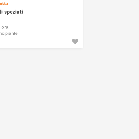
etta
li speziati
1 ora
ncipiante