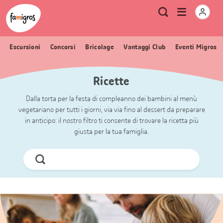
Navigazione
Header
Pagina iniziale Famigros.ch
Logo
Metanavigazione
Apri
Ricerca
segnalibri
menu
Escursioni
Concorsi
Bricolage
Vantaggi Club
Eventi Migros
Ricette
Dalla torta per la festa di compleanno dei bambini al menù
vegetariano per tutti i giorni, via via fino al dessert da preparare
in anticipo: il nostro filtro ti consente di trovare la ricetta più
giusta per la tua famiglia.
Cerca
ora