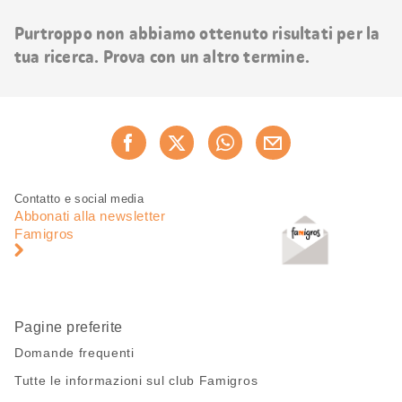
risultati
Purtroppo non abbiamo ottenuto risultati per la
tua ricerca. Prova con un altro termine.
Condividi
Consiglia ora
questa
pagina
Piè
Navigazione
Contatto e social media
di
piè
Abbonati alla newsletter
pagina
di
Famigros
pagina
Pagine preferite
Domande frequenti
Tutte le informazioni sul club Famigros