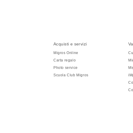
Condividi
questa
pagina
Piè
Navigazione
Acquisti e servizi
Va
di
piè
Migros Online
Cu
pagina
di
Carta regalo
Mi
pagina
Photo service
Mi
Scuola Club Migros
iM
Co
Co