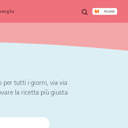
Metanavigazione
Ricerca
famiglia
Accedi
er tutti i giorni, via via
ovare la ricetta più giusta