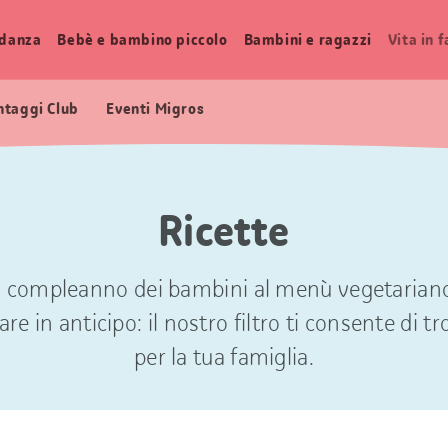
idanza
Bebè e bambino piccolo
Bambini e ragazzi
Vita in 
ntaggi Club
Eventi Migros
Ricette
di compleanno dei bambini al menù vegetariano p
re in anticipo: il nostro filtro ti consente di tr
per la tua famiglia.