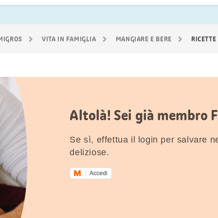
 MIGROS
VITA IN FAMIGLIA
MANGIARE E BERE
RICETTE
Altolà! Sei già membro 
Se sì, effettua il login per salvare nei
deliziose.
Accedi