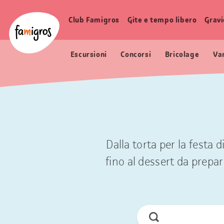
Navigazione
Header
Pagina iniziale Famigros.ch
segnalibri
Logo
Club Famigros
Gite e tempo libero
Grav
Navigazione
principale
Escursioni
Concorsi
Bricolage
Va
Dalla torta per la festa 
fino al dessert da prepara
Cerca