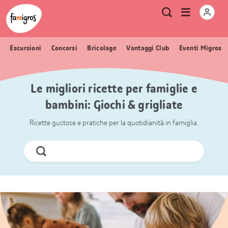
Navigazione
Header
Pagina iniziale Famigros.ch
Logo
Metanavigazione
Apri
Ricerca
segnalibri
menu
Escursioni
Concorsi
Bricolage
Vantaggi Club
Eventi Migros
Le migliori ricette per famiglie e
bambini: Giochi & grigliate
Ricette gustose e pratiche per la quotidianità in famiglia.
Cerca
ora