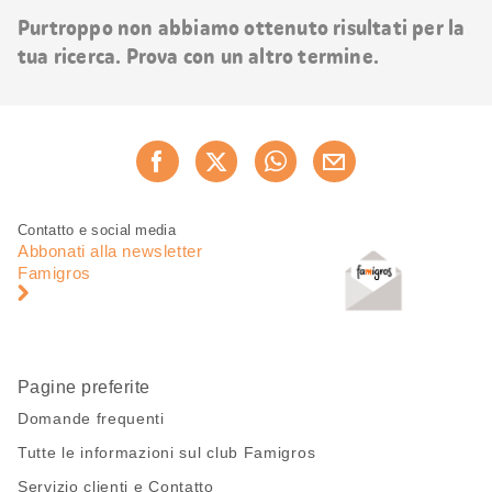
risultati
Purtroppo non abbiamo ottenuto risultati per la
tua ricerca. Prova con un altro termine.
Condividi
Consiglia ora
questa
pagina
Piè
Navigazione
Contatto e social media
di
piè
Abbonati alla newsletter
pagina
di
Famigros
pagina
Pagine preferite
Domande frequenti
Tutte le informazioni sul club Famigros
Servizio clienti e Contatto