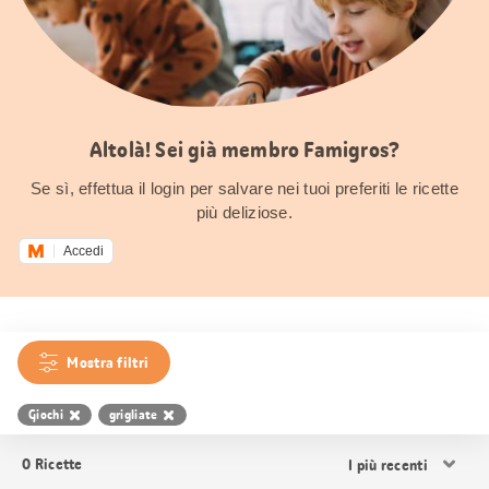
Altolà! Sei già membro Famigros?
Se sì, effettua il login per salvare nei tuoi preferiti le ricette
più deliziose.
Accedi
Mostra filtri
Giochi
grigliate
Ordina
0
Ricette
i