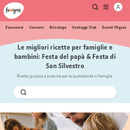
Navigazione
Header
Pagina iniziale Famigros.ch
Logo
Metanavigazione
Apri
Ricerca
segnalibri
menu
Escursioni
Concorsi
Bricolage
Vantaggi Club
Eventi Migros
Le migliori ricette per famiglie e
bambini: Festa del papà & Festa di
San Silvestro
Ricette gustose e pratiche per la quotidianità in famiglia.
Cerca
ora