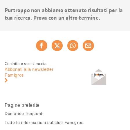
risultati
Purtroppo non abbiamo ottenuto risultati per la
tua ricerca. Prova con un altro termine.
Condividi
Consiglia ora
questa
pagina
Piè
Navigazione
Contatto e social media
di
piè
Abbonati alla newsletter
pagina
di
Famigros
pagina
Pagine preferite
Domande frequenti
Tutte le informazioni sul club Famigros