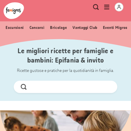
Navigazione
Header
Pagina iniziale Famigros.ch
Logo
Metanavigazione
Apri
Ricerca
segnalibri
menu
Escursioni
Concorsi
Bricolage
Vantaggi Club
Eventi Migros
Le migliori ricette per famiglie e
bambini: Epifania & invito
Ricette gustose e pratiche per la quotidianità in famiglia.
Cerca
ora