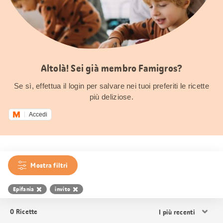
Altolà! Sei già membro Famigros?
Se sì, effettua il login per salvare nei tuoi preferiti le ricette
più deliziose.
Accedi
Mostra filtri
Epifania
invito
Ordina
0
Ricette
i