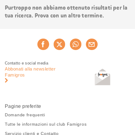
risultati
Purtroppo non abbiamo ottenuto risultati per la
tua ricerca. Prova con un altro termine.
Condividi
Consiglia ora
questa
pagina
Piè
Navigazione
Contatto e social media
di
piè
Abbonati alla newsletter
pagina
di
Famigros
pagina
Pagine preferite
Domande frequenti
Tutte le informazioni sul club Famigros
Servizio clienti e Contatto