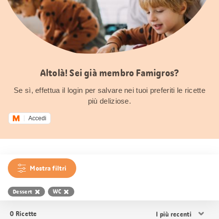
Altolà! Sei già membro Famigros?
Se sì, effettua il login per salvare nei tuoi preferiti le ricette
più deliziose.
Accedi
Mostra filtri
Dessert
WC
Ordina
0
Ricette
i