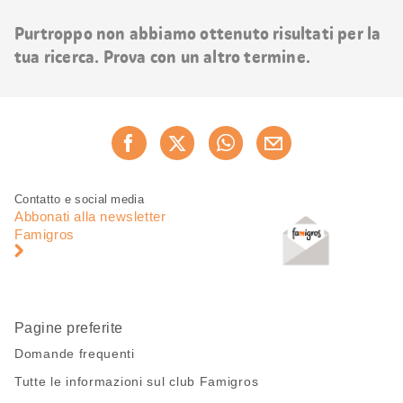
risultati
Purtroppo non abbiamo ottenuto risultati per la
tua ricerca. Prova con un altro termine.
Condividi
Consiglia ora
questa
pagina
Piè
Navigazione
Contatto e social media
di
piè
Abbonati alla newsletter
pagina
di
Famigros
pagina
Pagine preferite
Domande frequenti
Tutte le informazioni sul club Famigros