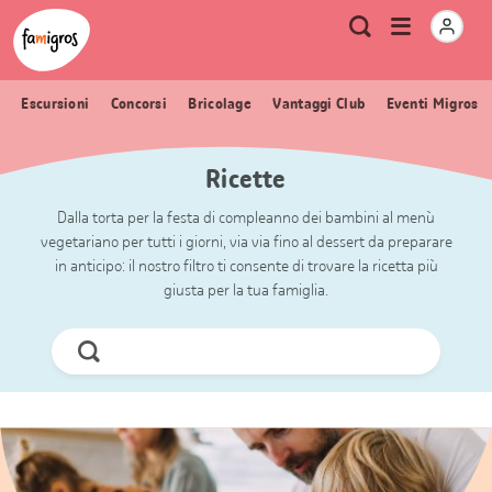
Navigazione
Header
Pagina iniziale Famigros.ch
Logo
Metanavigazione
Apri
Ricerca
segnalibri
menu
Escursioni
Concorsi
Bricolage
Vantaggi Club
Eventi Migros
Ricette
Dalla torta per la festa di compleanno dei bambini al menù
vegetariano per tutti i giorni, via via fino al dessert da preparare
in anticipo: il nostro filtro ti consente di trovare la ricetta più
giusta per la tua famiglia.
Cerca
ora