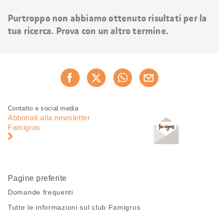
risultati
Purtroppo non abbiamo ottenuto risultati per la
tua ricerca. Prova con un altro termine.
Condividi
Consiglia ora
questa
pagina
Piè
Navigazione
Contatto e social media
di
piè
Abbonati alla newsletter
pagina
di
Famigros
pagina
Pagine preferite
Domande frequenti
Tutte le informazioni sul club Famigros