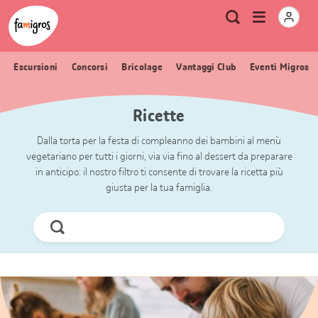
Navigazione
Header
Pagina iniziale Famigros.ch
Logo
Metanavigazione
Apri
Ricerca
segnalibri
menu
Escursioni
Concorsi
Bricolage
Vantaggi Club
Eventi Migros
Ricette
Dalla torta per la festa di compleanno dei bambini al menù
vegetariano per tutti i giorni, via via fino al dessert da preparare
in anticipo: il nostro filtro ti consente di trovare la ricetta più
giusta per la tua famiglia.
Cerca
ora