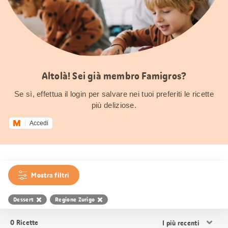
Altolà! Sei già membro Famigros?
Se sì, effettua il login per salvare nei tuoi preferiti le ricette
più deliziose.
Accedi
Mostra filtri
Dessert
Regione Zurigo
Ordina
0
Ricette
i