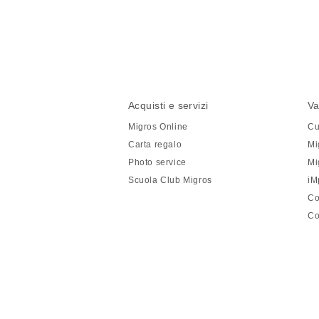
Condividi
questa
pagina
Piè
Navigazione
Acquisti e servizi
Va
di
piè
Migros Online
Cu
pagina
di
Carta regalo
Mi
pagina
Photo service
Mi
Scuola Club Migros
iM
Co
Co