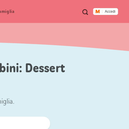
Metanavigazione
Ricerca
famiglia
Accedi
bini: Dessert
iglia.