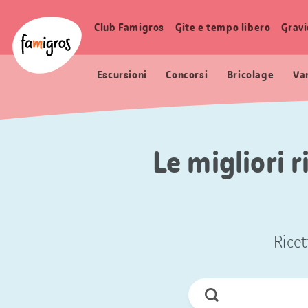
Navigazione
Header
Pagina iniziale Famigros.ch
segnalibri
Logo
Club Famigros
Gite e tempo libero
Grav
Navigazione
principale
Escursioni
Concorsi
Bricolage
Va
Le migliori 
Ricet
Cerca