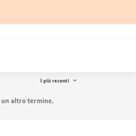
Ordina
i
risultati
 un altro termine.