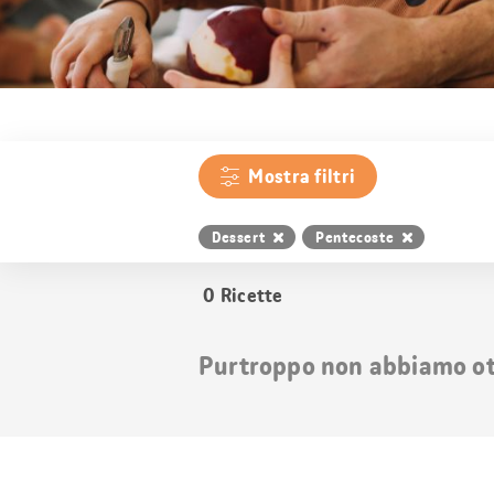
Mostra filtri
Dessert
Pentecoste
0
Ricette
Purtroppo non abbiamo otte