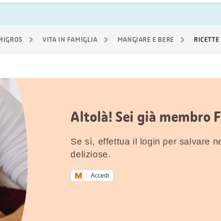
 MIGROS
VITA IN FAMIGLIA
MANGIARE E BERE
RICETTE
Altolà! Sei già membro 
Se sì, effettua il login per salvare nei
deliziose.
Accedi