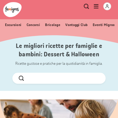
Navigazione
Header
Pagina iniziale Famigros.ch
Logo
Metanavigazione
Apri
Ricerca
segnalibri
menu
Escursioni
Concorsi
Bricolage
Vantaggi Club
Eventi Migros
Le migliori ricette per famiglie e
bambini: Dessert & Halloween
Ricette gustose e pratiche per la quotidianità in famiglia.
Cerca
ora