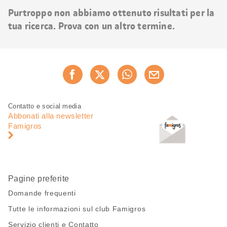
risultati
Purtroppo non abbiamo ottenuto risultati per la
tua ricerca. Prova con un altro termine.
Condividi
Consiglia ora
questa
pagina
Piè
Navigazione
Contatto e social media
di
piè
Abbonati alla newsletter
pagina
di
Famigros
pagina
Pagine preferite
Domande frequenti
Tutte le informazioni sul club Famigros
Servizio clienti e Contatto