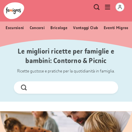
Navigazione
Header
Pagina iniziale Famigros.ch
Logo
Metanavigazione
Apri
Ricerca
segnalibri
menu
Escursioni
Concorsi
Bricolage
Vantaggi Club
Eventi Migros
Le migliori ricette per famiglie e
bambini: Contorno & Picnic
Ricette gustose e pratiche per la quotidianità in famiglia.
Cerca
ora