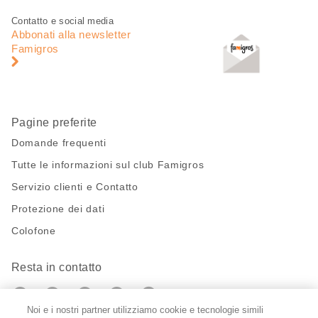
Piè
Navigazione
Contatto e social media
di
piè
Abbonati alla newsletter
pagina
di
Famigros
pagina
Pagine preferite
Domande frequenti
Tutte le informazioni sul club Famigros
Servizio clienti e Contatto
Protezione dei dati
Colofone
Resta in contatto
https://twitter.com/migros?
https://www.youtube.com/user/Migr
Pinterest
Instagram
utm_campaign=lead&utm_medium=referra
utm_campaign=lead&utm_medium=ref
Noi e i nostri partner utilizziamo cookie e tecnologie simili