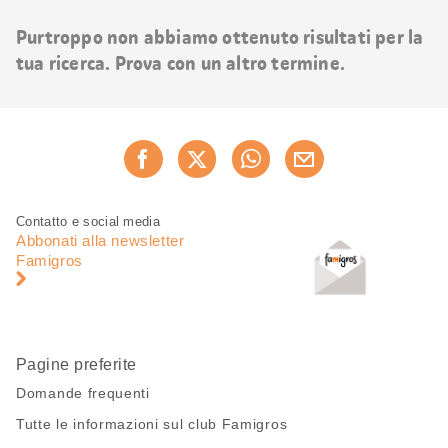
risultati
Purtroppo non abbiamo ottenuto risultati per la
tua ricerca. Prova con un altro termine.
Condividi
Consiglia ora
questa
pagina
Piè
Navigazione
Contatto e social media
di
piè
Abbonati alla newsletter
pagina
di
Famigros
pagina
Pagine preferite
Domande frequenti
Tutte le informazioni sul club Famigros