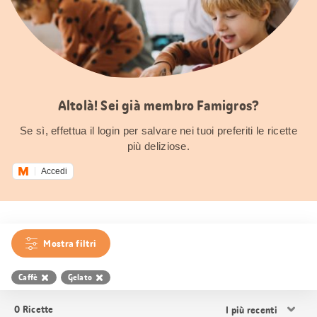
Altolà! Sei già membro Famigros?
Se sì, effettua il login per salvare nei tuoi preferiti le ricette
più deliziose.
Accedi
Mostra filtri
Caffè
Gelato
Ordina
0
Ricette
i