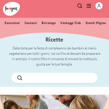
Navigazione
Header
Pagina iniziale Famigros.ch
Logo
Metanavigazione
Apri
Ricerca
segnalibri
menu
Escursioni
Concorsi
Bricolage
Vantaggi Club
Eventi Migros
Ricette
Dalla torta per la festa di compleanno dei bambini al menù
vegetariano per tutti i giorni, via via fino al dessert da preparare
in anticipo: il nostro filtro ti consente di trovare la ricetta più
giusta per la tua famiglia.
Cerca
ora