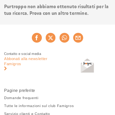
risultati
Purtroppo non abbiamo ottenuto risultati per la
tua ricerca. Prova con un altro termine.
Condividi
Consiglia ora
questa
pagina
Piè
Navigazione
Contatto e social media
di
piè
Abbonati alla newsletter
pagina
di
Famigros
pagina
Pagine preferite
Domande frequenti
Tutte le informazioni sul club Famigros
Servizio clienti e Contatto