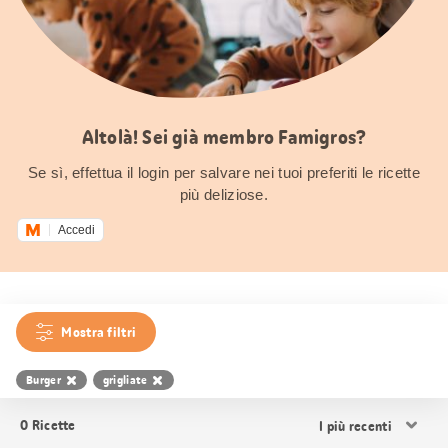
Altolà! Sei già membro Famigros?
Se sì, effettua il login per salvare nei tuoi preferiti le ricette
più deliziose.
Accedi
Mostra filtri
Burger
grigliate
Ordina
0
Ricette
i