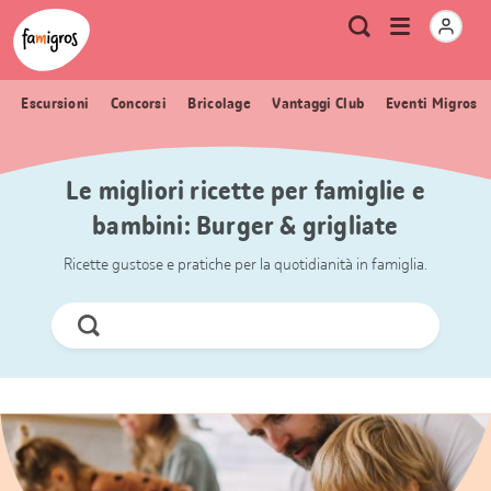
Navigazione
Header
Pagina iniziale Famigros.ch
Logo
Metanavigazione
Apri
Ricerca
segnalibri
menu
Escursioni
Concorsi
Bricolage
Vantaggi Club
Eventi Migros
Le migliori ricette per famiglie e
bambini: Burger & grigliate
Ricette gustose e pratiche per la quotidianità in famiglia.
Cerca
ora