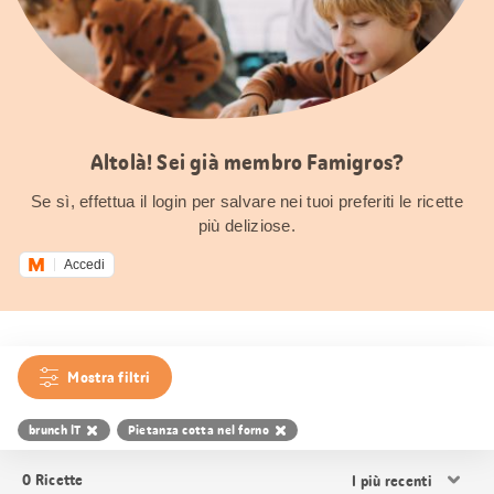
Altolà! Sei già membro Famigros?
Se sì, effettua il login per salvare nei tuoi preferiti le ricette
più deliziose.
Accedi
Mostra filtri
brunch IT
Pietanza cotta nel forno
Ordina
0
Ricette
i