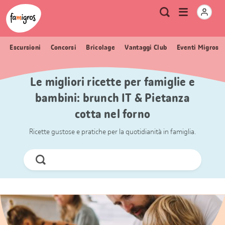
Navigazione
Header
Pagina iniziale Famigros.ch
Logo
Metanavigazione
Apri
Ricerca
segnalibri
menu
Escursioni
Concorsi
Bricolage
Vantaggi Club
Eventi Migros
Le migliori ricette per famiglie e
bambini: brunch IT & Pietanza
cotta nel forno
Ricette gustose e pratiche per la quotidianità in famiglia.
Cerca
ora