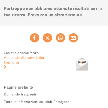
risultati
Purtroppo non abbiamo ottenuto risultati per la
tua ricerca. Prova con un altro termine.
Condividi
Consiglia ora
questa
pagina
Piè
Navigazione
Contatto e social media
di
piè
Abbonati alla newsletter
pagina
di
Famigros
pagina
Pagine preferite
Domande frequenti
Tutte le informazioni sul club Famigros