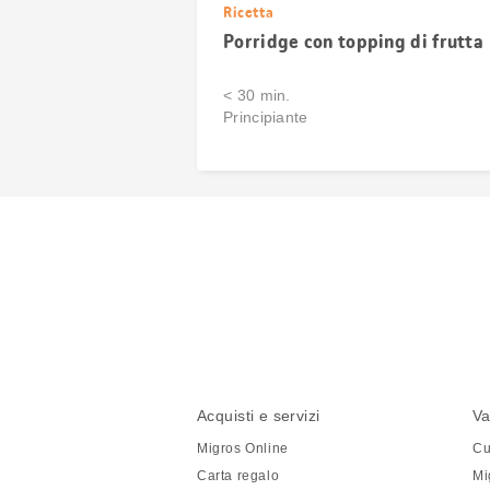
Ricetta
Porridge con topping di frutta
< 30 min.
Principiante
Condividi
questa
pagina
Piè
Navigazione
Acquisti e servizi
Va
di
piè
Migros Online
Cu
pagina
di
Carta regalo
Mi