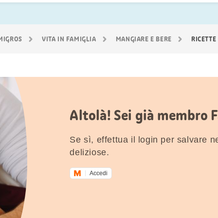
 MIGROS
VITA IN FAMIGLIA
MANGIARE E BERE
RICETTE
Altolà! Sei già membro 
Se sì, effettua il login per salvare nei
deliziose.
Accedi