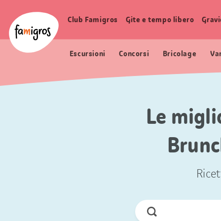
Navigazione
Header
Pagina iniziale Famigros.ch
segnalibri
Logo
Club Famigros
Gite e tempo libero
Grav
Navigazione
principale
Escursioni
Concorsi
Bricolage
Va
Le migli
Brunc
Ricet
Cerca