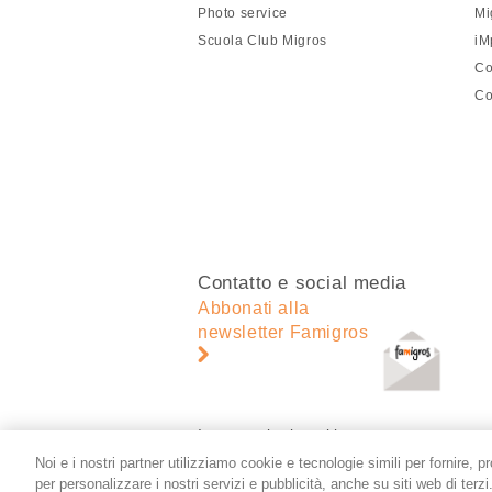
pagina
Photo service
Mi
Scuola Club Migros
iM
Co
Co
Contatto e social media
Abbonati alla
newsletter Famigros
Impostazioni cookie
Noi e i nostri partner utilizziamo cookie e tecnologie simili per fornire, p
per personalizzare i nostri servizi e pubblicità, anche su siti web di terz