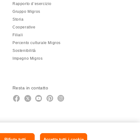
Rapporto d’esercizio
Gruppo Migros
Storia
Cooperative
Filiali
Percento culturale Migros
Sostenibilità
Impegno Migros
Resta in contatto
https://twitter.com/migros?
https://www.youtube.com/user/Mig
Pinterest
Instagram
utm_campaign=lead&utm_medium=refer
utm_campaign=lead&utm_medium=r
Rifiuta tutti
Accetta tutti i cookie