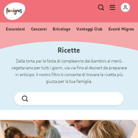
Navigazione
Header
Pagina iniziale Famigros.ch
Logo
Metanavigazione
Apri
Ricerca
segnalibri
menu
Escursioni
Concorsi
Bricolage
Vantaggi Club
Eventi Migros
Ricette
Dalla torta per la festa di compleanno dei bambini al menù
vegetariano per tutti i giorni, via via fino al dessert da preparare
in anticipo: il nostro filtro ti consente di trovare la ricetta più
giusta per la tua famiglia.
Cerca
ora