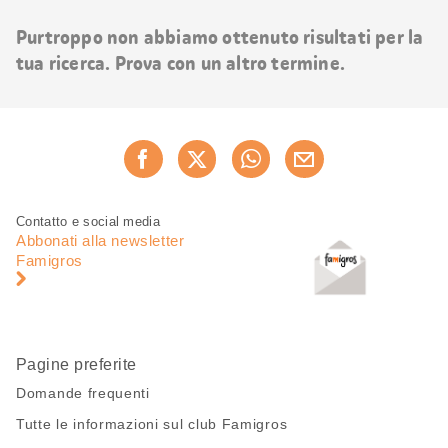
risultati
Purtroppo non abbiamo ottenuto risultati per la
tua ricerca. Prova con un altro termine.
Condividi
Consiglia ora
questa
pagina
Piè
Navigazione
Contatto e social media
di
piè
Abbonati alla newsletter
pagina
di
Famigros
pagina
Pagine preferite
Domande frequenti
Tutte le informazioni sul club Famigros