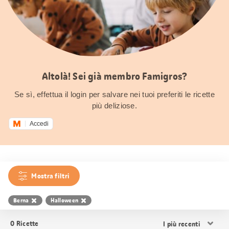
Altolà! Sei già membro Famigros?
Se sì, effettua il login per salvare nei tuoi preferiti le ricette
più deliziose.
Accedi
Mostra filtri
Berna
Halloween
Ordina
0
Ricette
i