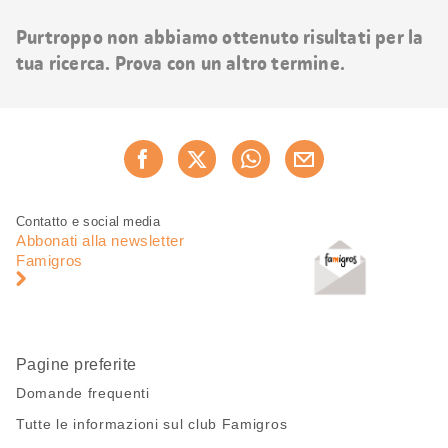
risultati
Purtroppo non abbiamo ottenuto risultati per la
tua ricerca. Prova con un altro termine.
Condividi
Consiglia ora
questa
pagina
Piè
Navigazione
Contatto e social media
di
piè
Abbonati alla newsletter
pagina
di
Famigros
pagina
Pagine preferite
Domande frequenti
Tutte le informazioni sul club Famigros