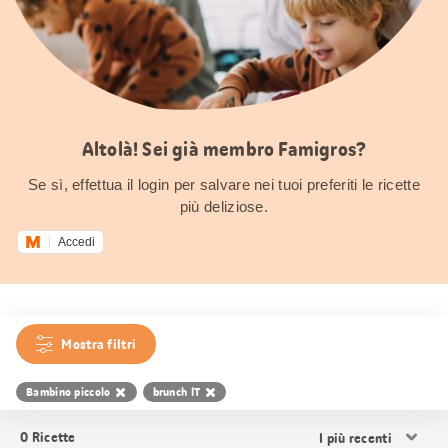
Altolà! Sei già membro Famigros?
Se sì, effettua il login per salvare nei tuoi preferiti le ricette
più deliziose.
Accedi
Mostra filtri
Bambino piccolo
brunch IT
Ordina
0
Ricette
i