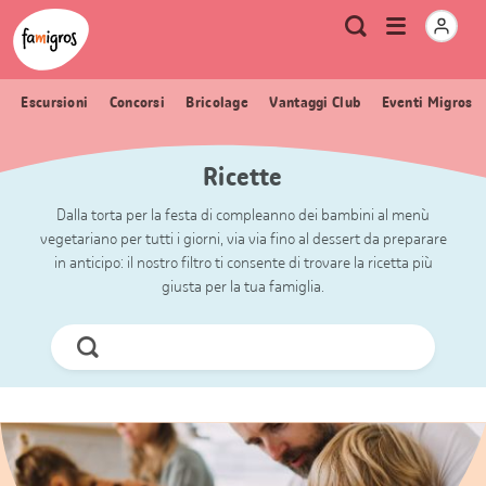
Navigazione
Header
Pagina iniziale Famigros.ch
Logo
Metanavigazione
Apri
Ricerca
segnalibri
menu
Escursioni
Concorsi
Bricolage
Vantaggi Club
Eventi Migros
Ricette
Dalla torta per la festa di compleanno dei bambini al menù
vegetariano per tutti i giorni, via via fino al dessert da preparare
in anticipo: il nostro filtro ti consente di trovare la ricetta più
giusta per la tua famiglia.
Cerca
ora