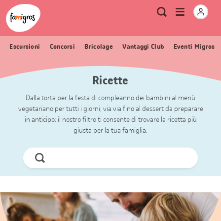
Navigazione
Header
Pagina iniziale Famigros.ch
Logo
Metanavigazione
Apri
Ricerca
segnalibri
menu
Escursioni
Concorsi
Bricolage
Vantaggi Club
Eventi Migros
Ricette
Dalla torta per la festa di compleanno dei bambini al menù
vegetariano per tutti i giorni, via via fino al dessert da preparare
in anticipo: il nostro filtro ti consente di trovare la ricetta più
giusta per la tua famiglia.
Cerca
ora