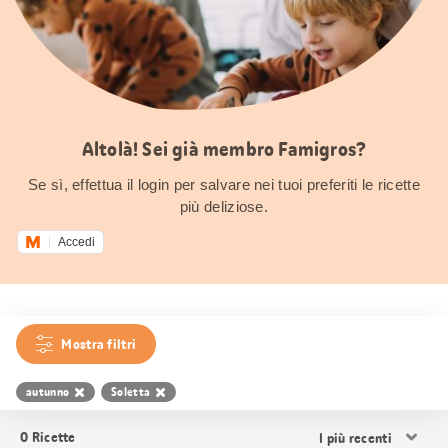
Altolà! Sei già membro Famigros?
Se sì, effettua il login per salvare nei tuoi preferiti le ricette
più deliziose.
Accedi
Mostra filtri
autunno
Soletta
Ordina
0
Ricette
i