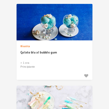
risultati
Ricetta
Gelato blu al bubble gum
> 1 ora
Principiante