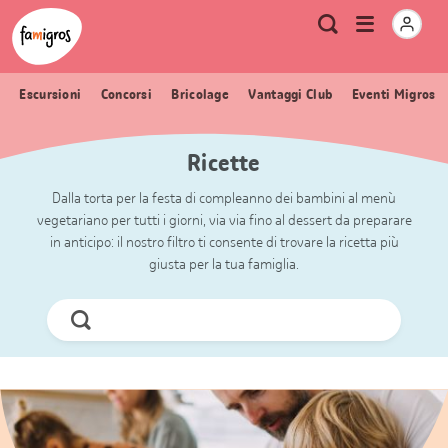
Navigazione
Header
Pagina iniziale Famigros.ch
Logo
Metanavigazione
Apri
Ricerca
segnalibri
menu
Escursioni
Concorsi
Bricolage
Vantaggi Club
Eventi Migros
Ricette
Dalla torta per la festa di compleanno dei bambini al menù
vegetariano per tutti i giorni, via via fino al dessert da preparare
in anticipo: il nostro filtro ti consente di trovare la ricetta più
giusta per la tua famiglia.
Cerca
ora