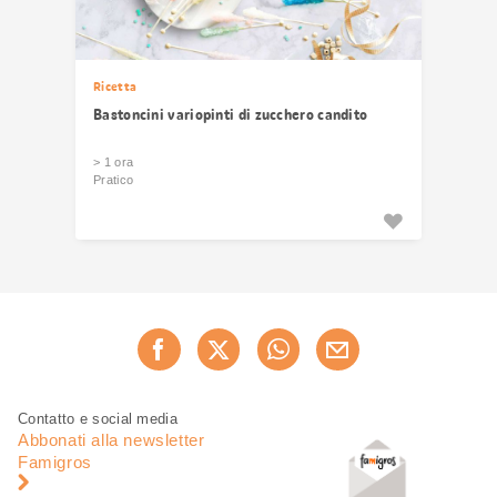
Ricetta
Bastoncini variopinti di zucchero candito
> 1 ora
Pratico
Condividi
Consiglia ora
questa
pagina
Piè
Navigazione
Contatto e social media
di
piè
Abbonati alla newsletter
pagina
di
Famigros
pagina