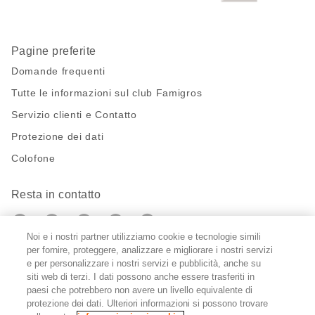
Pagine preferite
Domande frequenti
Tutte le informazioni sul club Famigros
Servizio clienti e Contatto
Protezione dei dati
Colofone
Resta in contatto
https://twitter.com/migros?
https://www.youtube.com/user/Migr
Pinterest
Instagram
utm_campaign=lead&utm_medium=referra
utm_campaign=lead&utm_medium=ref
Noi e i nostri partner utilizziamo cookie e tecnologie simili
per fornire, proteggere, analizzare e migliorare i nostri servizi
Impostazioni cookie
e per personalizzare i nostri servizi e pubblicità, anche su
siti web di terzi. I dati possono anche essere trasferiti in
paesi che potrebbero non avere un livello equivalente di
DE
FR
IT
protezione dei dati. Ulteriori informazioni si possono trovare