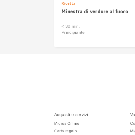
Ricetta
Minestra di verdure al fuoco
< 30 min.
Principiante
Condividi
questa
pagina
Piè
Navigazione
Acquisti e servizi
Va
di
piè
Migros Online
Cu
pagina
di
Carta regalo
Mi