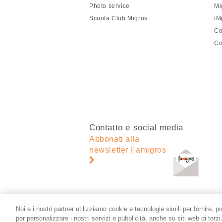
pagina
Photo service
Mi
Scuola Club Migros
iM
Co
Co
Contatto e social media
Abbonati alla
newsletter Famigros
Impostazioni cookie
Noi e i nostri partner utilizziamo cookie e tecnologie simili per fornire, p
per personalizzare i nostri servizi e pubblicità, anche su siti web di terz