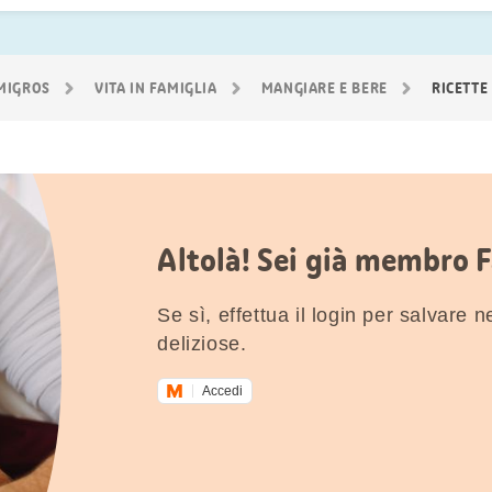
 MIGROS
VITA IN FAMIGLIA
MANGIARE E BERE
RICETTE
Altolà! Sei già membro 
Se sì, effettua il login per salvare nei
deliziose.
Accedi