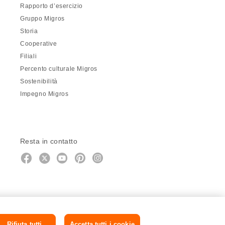
Rapporto d’esercizio
Gruppo Migros
Storia
Cooperative
Filiali
Percento culturale Migros
Sostenibilità
Impegno Migros
Resta in contatto
https://twitter.com/migros?
https://www.youtube.com/user/Mig
Pinterest
Instagram
utm_campaign=lead&utm_medium=refer
utm_campaign=lead&utm_medium=r
Rifiuta tutti
Accetta tutti i cookie