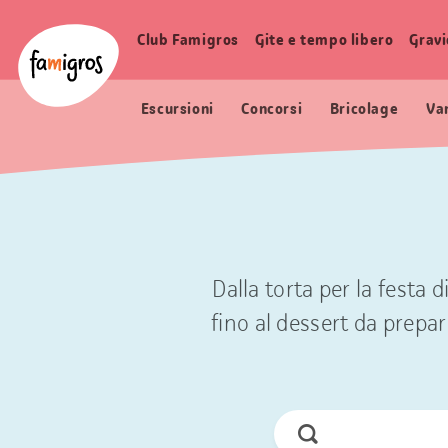
Navigazione
Header
Pagina iniziale Famigros.ch
segnalibri
Logo
Club Famigros
Gite e tempo libero
Grav
Navigazione
principale
Escursioni
Concorsi
Bricolage
Va
Dalla torta per la festa 
fino al dessert da prepara
Cerca