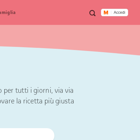
Metanavigazione
Ricerca
famiglia
Accedi
er tutti i giorni, via via
ovare la ricetta più giusta