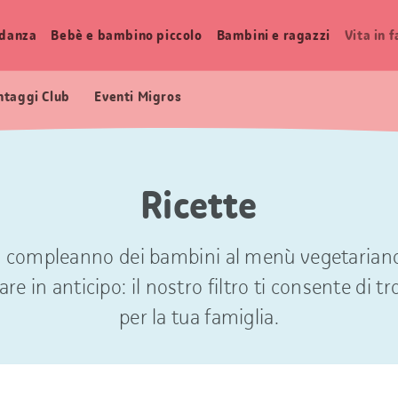
idanza
Bebè e bambino piccolo
Bambini e ragazzi
Vita in 
ntaggi Club
Eventi Migros
Ricette
di compleanno dei bambini al menù vegetariano p
re in anticipo: il nostro filtro ti consente di tr
per la tua famiglia.