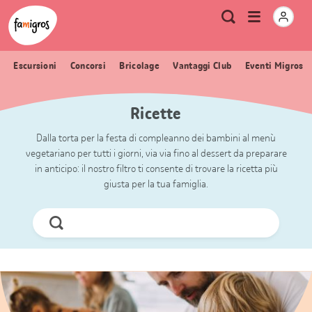
Navigazione
Header
Pagina iniziale Famigros.ch
Logo
Metanavigazione
Apri
Ricerca
segnalibri
menu
Escursioni
Concorsi
Bricolage
Vantaggi Club
Eventi Migros
Ricette
Dalla torta per la festa di compleanno dei bambini al menù
vegetariano per tutti i giorni, via via fino al dessert da preparare
in anticipo: il nostro filtro ti consente di trovare la ricetta più
giusta per la tua famiglia.
Cerca
ora