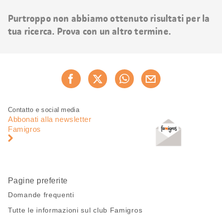
risultati
Purtroppo non abbiamo ottenuto risultati per la
tua ricerca. Prova con un altro termine.
Condividi
Consiglia ora
questa
pagina
Piè
Navigazione
Contatto e social media
di
piè
Abbonati alla newsletter
pagina
di
Famigros
pagina
Pagine preferite
Domande frequenti
Tutte le informazioni sul club Famigros