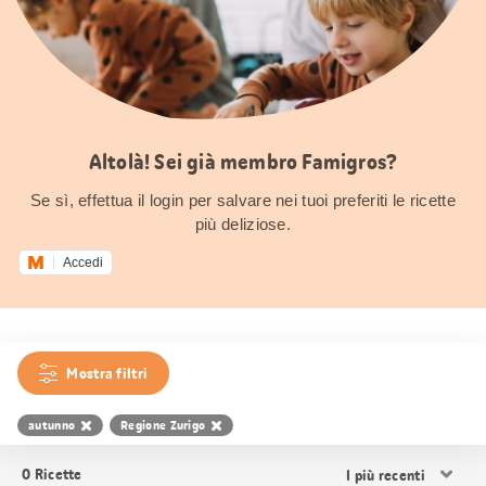
Altolà! Sei già membro Famigros?
Se sì, effettua il login per salvare nei tuoi preferiti le ricette
più deliziose.
Accedi
Mostra filtri
autunno
Regione Zurigo
Ordina
0
Ricette
i