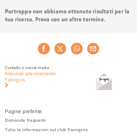
risultati
Purtroppo non abbiamo ottenuto risultati per la
tua ricerca. Prova con un altro termine.
Condividi
Consiglia ora
questa
pagina
Piè
Navigazione
Contatto e social media
di
piè
Abbonati alla newsletter
pagina
di
Famigros
pagina
Pagine preferite
Domande frequenti
Tutte le informazioni sul club Famigros