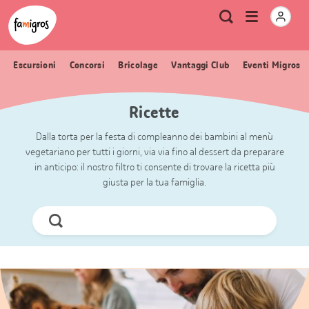
Navigazione
Header
Pagina iniziale Famigros.ch
Logo
Metanavigazione
Apri
Ricerca
segnalibri
menu
Escursioni
Concorsi
Bricolage
Vantaggi Club
Eventi Migros
Ricette
Dalla torta per la festa di compleanno dei bambini al menù
vegetariano per tutti i giorni, via via fino al dessert da preparare
in anticipo: il nostro filtro ti consente di trovare la ricetta più
giusta per la tua famiglia.
Cerca
ora