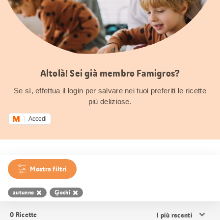
Altolà! Sei già membro Famigros?
Se sì, effettua il login per salvare nei tuoi preferiti le ricette
più deliziose.
Accedi
Mostra filtri
autunno
Giochi
Ordina
0
Ricette
i