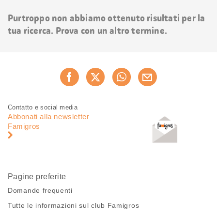
risultati
Purtroppo non abbiamo ottenuto risultati per la
tua ricerca. Prova con un altro termine.
Condividi
Consiglia ora
questa
pagina
Piè
Navigazione
Contatto e social media
di
piè
Abbonati alla newsletter
pagina
di
Famigros
pagina
Pagine preferite
Domande frequenti
Tutte le informazioni sul club Famigros