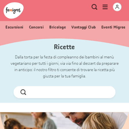
Navigazione
Header
Pagina iniziale Famigros.ch
Logo
Metanavigazione
Apri
Ricerca
segnalibri
menu
Escursioni
Concorsi
Bricolage
Vantaggi Club
Eventi Migros
Ricette
Dalla torta per la festa di compleanno dei bambini al menù
vegetariano per tutti i giorni, via via fino al dessert da preparare
in anticipo: il nostro filtro ti consente di trovare la ricetta più
giusta per la tua famiglia.
Cerca
ora