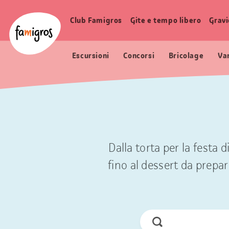
Navigazione
Header
Pagina iniziale Famigros.ch
segnalibri
Logo
Club Famigros
Gite e tempo libero
Grav
Navigazione
principale
Escursioni
Concorsi
Bricolage
Va
Dalla torta per la festa 
fino al dessert da prepara
Cerca