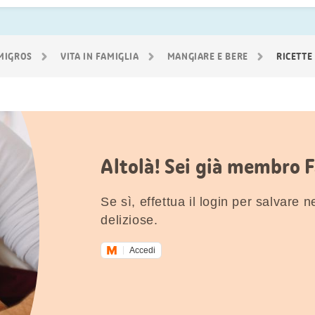
 MIGROS
VITA IN FAMIGLIA
MANGIARE E BERE
RICETTE
Altolà! Sei già membro 
Se sì, effettua il login per salvare nei
deliziose.
Accedi