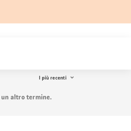
Ordina
i
risultati
 un altro termine.