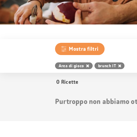
Mostra filtri
Area di gioco
brunch IT
0
Ricette
Purtroppo non abbiamo otte