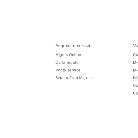
Condividi
questa
pagina
Piè
Navigazione
Acquisti e servizi
Va
di
piè
Migros Online
Cu
pagina
di
Carta regalo
Mi
pagina
Photo service
Mi
Scuola Club Migros
iM
Co
Co