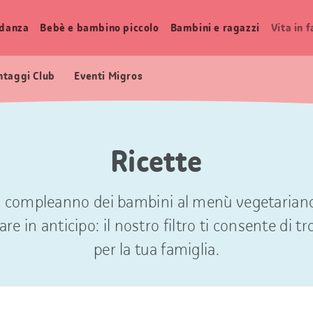
idanza
Bebè e bambino piccolo
Bambini e ragazzi
Vita in 
ntaggi Club
Eventi Migros
Ricette
di compleanno dei bambini al menù vegetariano p
re in anticipo: il nostro filtro ti consente di tr
per la tua famiglia.