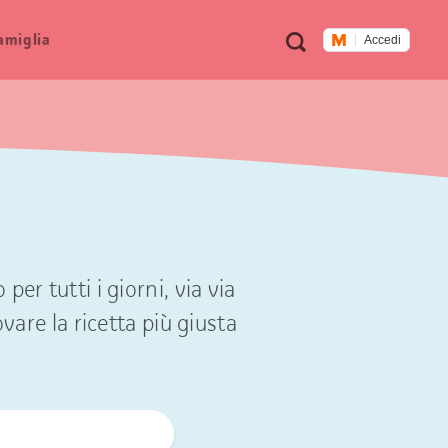
Metanavigazione
Ricerca
famiglia
Accedi
er tutti i giorni, via via
ovare la ricetta più giusta