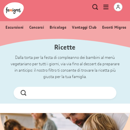
Navigazione
Header
Pagina iniziale Famigros.ch
Logo
Metanavigazione
Apri
Ricerca
segnalibri
menu
Escursioni
Concorsi
Bricolage
Vantaggi Club
Eventi Migros
Ricette
Dalla torta per la festa di compleanno dei bambini al menù
vegetariano per tutti i giorni, via via fino al dessert da preparare
in anticipo: il nostro filtro ti consente di trovare la ricetta più
giusta per la tua famiglia.
Cerca
ora