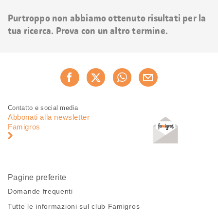
risultati
Purtroppo non abbiamo ottenuto risultati per la
tua ricerca. Prova con un altro termine.
Condividi
Consiglia ora
questa
pagina
Piè
Navigazione
Contatto e social media
di
piè
Abbonati alla newsletter
pagina
di
Famigros
pagina
Pagine preferite
Domande frequenti
Tutte le informazioni sul club Famigros