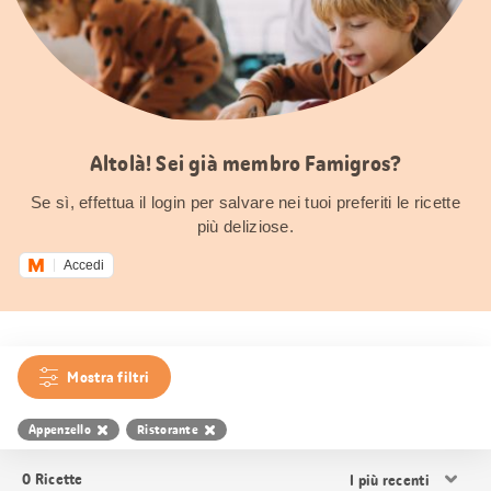
Altolà! Sei già membro Famigros?
Se sì, effettua il login per salvare nei tuoi preferiti le ricette
più deliziose.
Accedi
Mostra filtri
Appenzello
Ristorante
Ordina
0
Ricette
i