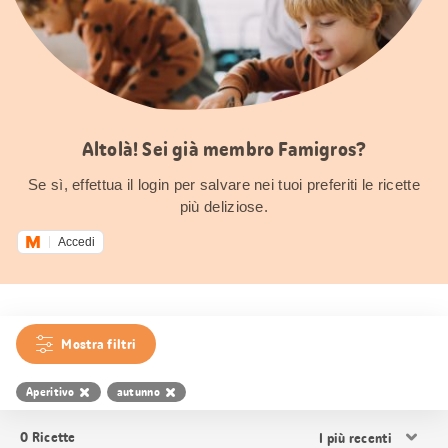
Altolà! Sei già membro Famigros?
Se sì, effettua il login per salvare nei tuoi preferiti le ricette
più deliziose.
Accedi
Mostra filtri
Aperitivo
autunno
Ordina
0
Ricette
i