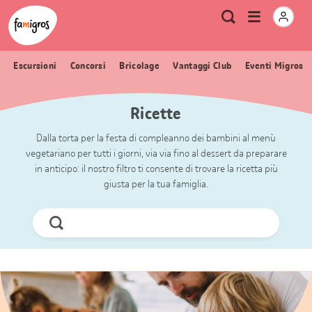
Navigazione
Header
Pagina iniziale Famigros.ch
Logo
Metanavigazione
Apri
Ricerca
segnalibri
menu
Escursioni
Concorsi
Bricolage
Vantaggi Club
Eventi Migros
Ricette
Dalla torta per la festa di compleanno dei bambini al menù
vegetariano per tutti i giorni, via via fino al dessert da preparare
in anticipo: il nostro filtro ti consente di trovare la ricetta più
giusta per la tua famiglia.
Cerca
ora