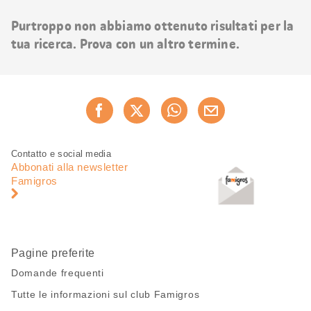
risultati
Purtroppo non abbiamo ottenuto risultati per la
tua ricerca. Prova con un altro termine.
Condividi
Consiglia ora
questa
pagina
Piè
Navigazione
Contatto e social media
di
piè
Abbonati alla newsletter
pagina
di
Famigros
pagina
Pagine preferite
Domande frequenti
Tutte le informazioni sul club Famigros