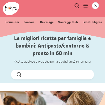
Navigazione
Header
Pagina iniziale Famigros.ch
Logo
Metanavigazione
Apri
Ricerca
segnalibri
menu
Escursioni
Concorsi
Bricolage
Vantaggi Club
Eventi Migros
Le migliori ricette per famiglie e
bambini: Antipasto/contorno &
pronto in 60 min
Ricette gustose e pratiche per la quotidianità in famiglia.
Cerca
ora