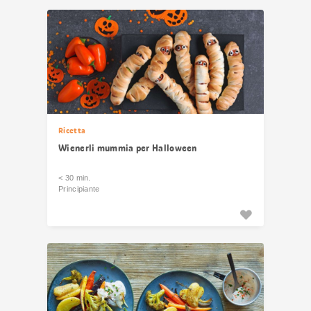
risultati
Ricetta
Wienerli mummia per Halloween
< 30 min.
Principiante