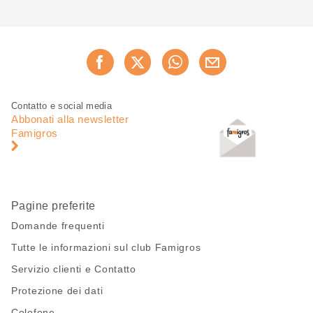
Condividi
Consiglia ora
questa
pagina
Piè
Navigazione
Contatto e social media
di
piè
Abbonati alla newsletter
pagina
di
Famigros
pagina
Pagine preferite
Domande frequenti
Tutte le informazioni sul club Famigros
Servizio clienti e Contatto
Protezione dei dati
Colofone