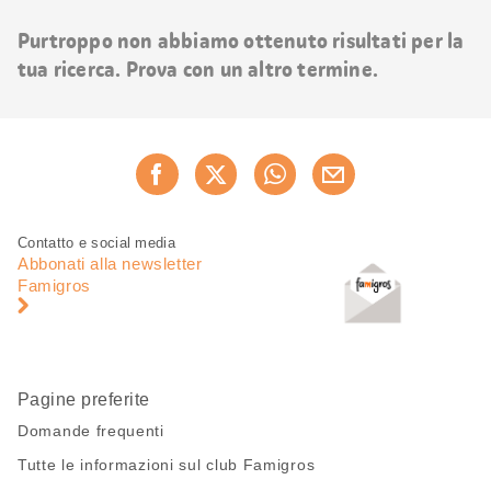
risultati
Purtroppo non abbiamo ottenuto risultati per la
tua ricerca. Prova con un altro termine.
Condividi
Consiglia ora
questa
pagina
Piè
Navigazione
Contatto e social media
di
piè
Abbonati alla newsletter
pagina
di
Famigros
pagina
Pagine preferite
Domande frequenti
Tutte le informazioni sul club Famigros