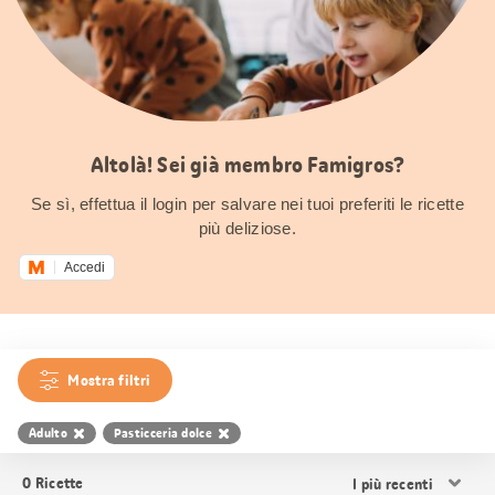
Altolà! Sei già membro Famigros?
Se sì, effettua il login per salvare nei tuoi preferiti le ricette
più deliziose.
Accedi
Mostra filtri
Adulto
Pasticceria dolce
Ordina
0
Ricette
i