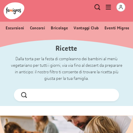
Navigazione
Header
Pagina iniziale Famigros.ch
Logo
Metanavigazione
Apri
Ricerca
segnalibri
menu
Escursioni
Concorsi
Bricolage
Vantaggi Club
Eventi Migros
Ricette
Dalla torta per la festa di compleanno dei bambini al menù
vegetariano per tutti i giorni, via via fino al dessert da preparare
in anticipo: il nostro filtro ti consente di trovare la ricetta più
giusta per la tua famiglia.
Cerca
ora