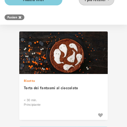
i
risultati
Fusion
Ricetta
Torta dei fantasmi al cioccolato
< 30 min.
Principiante