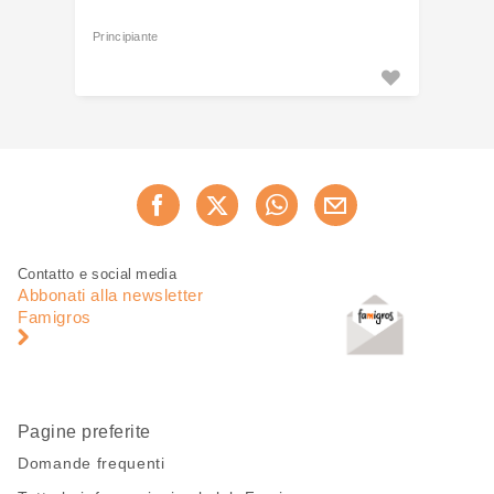
Principiante
Condividi
Consiglia ora
questa
pagina
Piè
Navigazione
Contatto e social media
di
piè
Abbonati alla newsletter
pagina
di
Famigros
pagina
Pagine preferite
Domande frequenti